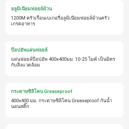
อลูมิเนียมฟอยล์ม้วน
ถ้วยกระดาษทิ้ง
1200M ครัวเรือนเบเกอรี่อลูมิเนียมฟอยล์ม้วนครัว
เกรดอาหาร
ถุงกระดาษคราฟท์
ป๊อปอัพแผ่นฟอยล์
ถุงพลาสติกใช้แล้วทิ้ง
แผ่นฟอยล์ป๊อปอัพ 400x400มม. 10-25 ไมค์ เป็นมิตร
กับสิ่งแวดล้อม
กล่องบรรจุอาหารพลาสติก
กล่องนำกระดาษออก
กระดาษซิลิโคน Greaseproof
400x400 มม. กระดาษซิลิโคน Greaseproof กันน้ำ
นอนสติ๊ก
ถุงผ้าไม่ทอ
ภาชนะย่อยสลายได้