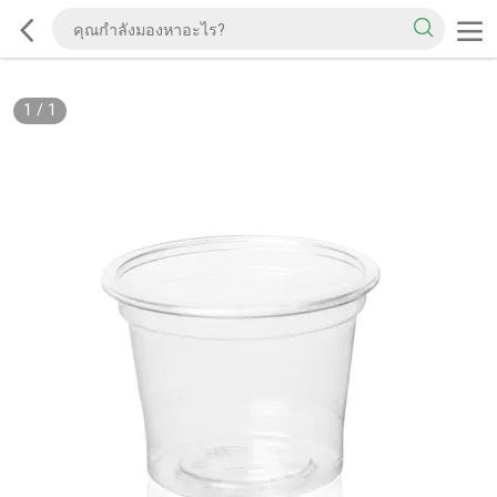
1
/
1