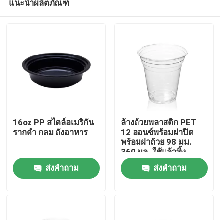
แนะนำผลิตภัณฑ์
16oz PP สไตล์อเมริกัน
ล้างถ้วยพลาสติก PET
รากดํา กลม ถังอาหาร
12 ออนซ์พร้อมฝาปิด
พร้อมฝาถ้วย 98 มม.
360 มล. ใช้แล้วทิ้ง
บ้าน
ส่งคำถาม
ส่งคำถาม
สินค้า
การแสดง VR