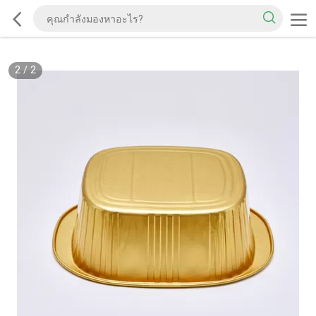
2
/
2