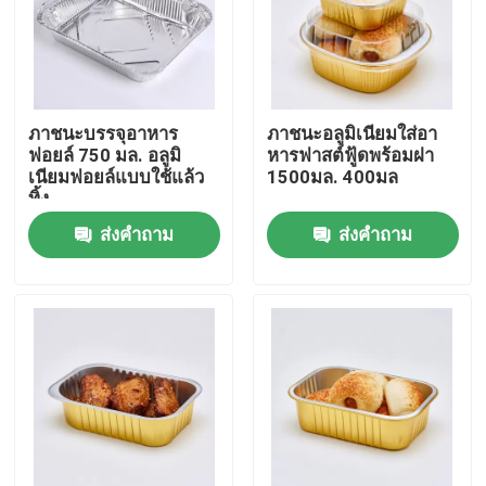
ภาชนะบรรจุอาหาร
ภาชนะอลูมิเนียมใส่อา
ฟอยล์ 750 มล. อลูมิ
หารฟาสต์ฟู้ดพร้อมฝา
เนียมฟอยล์แบบใช้แล้ว
1500มล. 400มล
ทิ้ง
ส่งคำถาม
ส่งคำถาม
บ้าน
สินค้า
การแสดง VR