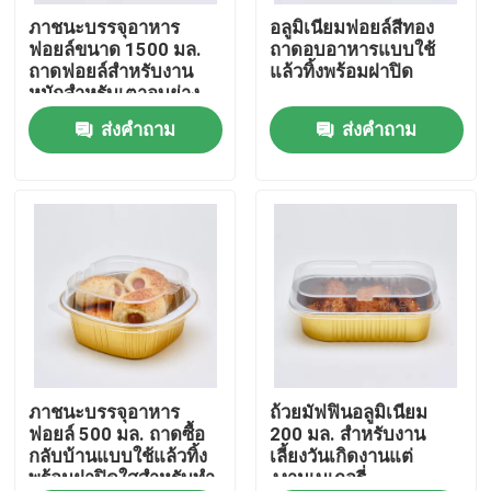
ภาชนะบรรจุอาหาร
อลูมิเนียมฟอยล์สีทอง
ฟอยล์ขนาด 1500 มล.
ถาดอบอาหารแบบใช้
เกี่ยวกับเรา
ถาดฟอยล์สำหรับงาน
แล้วทิ้งพร้อมฝาปิด
หนักสำหรับเตาอบย่าง
ไมโครเวฟทำอาหารเบ
ส่งคำถาม
ส่งคำถาม
ทัวร์โรงงาน
เกอรี่
ควบคุมคุณภาพ
ติดต่อเรา
ข่าว
กรณี
ภาชนะบรรจุอาหาร
ถ้วยมัฟฟินอลูมิเนียม
ฟอยล์ 500 มล. ถาดซื้อ
200 มล. สำหรับงาน
กลับบ้านแบบใช้แล้วทิ้ง
เลี้ยงวันเกิดงานแต่
พร้อมฝาปิดใสสำหรับทำ
งงานเบเกอรี่
ถ้วยพลาสติกทิ้ง