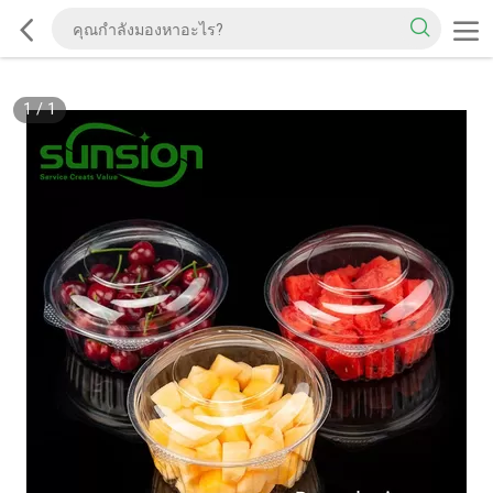
1
/
1