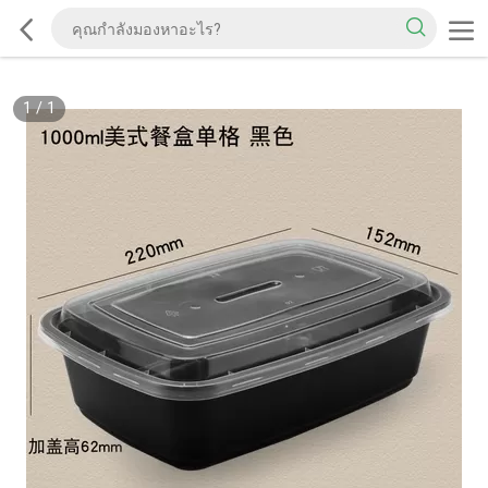
1
/
1