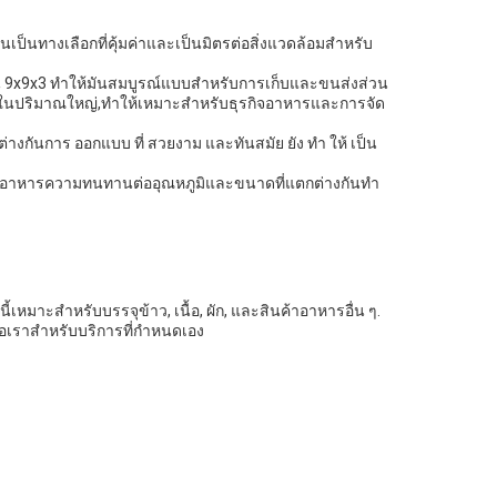
็นทางเลือกที่คุ้มค่าและเป็นมิตรต่อสิ่งแวดล้อมสําหรับ
x9x3 ทําให้มันสมบูรณ์แบบสําหรับการเก็บและขนส่งส่วน
งในปริมาณใหญ่,ทําให้เหมาะสําหรับธุรกิจอาหารและการจัด
งกันการ ออกแบบ ที่ สวยงาม และทันสมัย ยัง ทํา ให้ เป็น
นส่งอาหารความทนทานต่ออุณหภูมิและขนาดที่แตกต่างกันทํา
มาะสําหรับบรรจุข้าว, เนื้อ, ผัก, และสินค้าอาหารอื่น ๆ.
เราสําหรับบริการที่กําหนดเอง