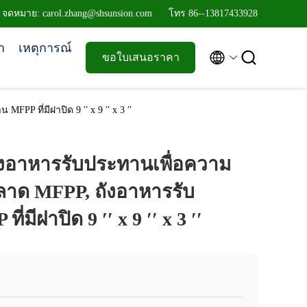
จดหมาย: carol.zhang@shsunsion.com
โทร 86--13817433928
า
เหตุการณ์


ขอใบเสนอราคา
 ที่มีฝาปิด 9 ′′ x 9 ′′ x 3 ′′
ังอาหารรับประทานเพื่อความ
าด MFPP, ถังอาหารรับ
มีฝาปิด 9 ′′ x 9 ′′ x 3 ′′